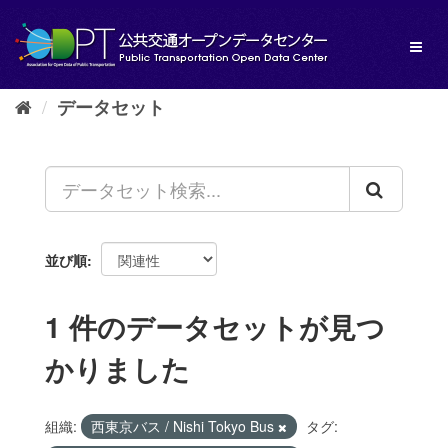
ス
キ
Toggl
ッ
naviga
プ
し
データセット
て
内
容
へ
並び順
1 件のデータセットが見つ
かりました
組織:
西東京バス / Nishi Tokyo Bus
タグ: