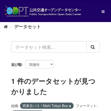
ス
キ
Toggl
ッ
naviga
プ
し
データセット
て
内
容
へ
並び順
1 件のデータセットが見つ
かりました
組織:
西東京バス / Nishi Tokyo Bus
フォーマット: