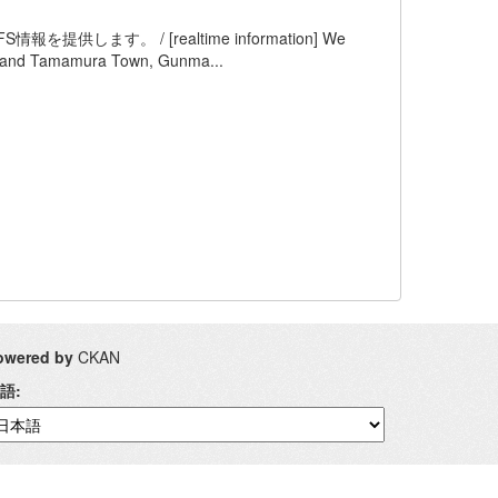
す。 / [realtime information] We
ty and Tamamura Town, Gunma...
owered by
CKAN
語