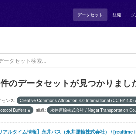
データセット
組織
グ
1 件のデータセットが見つかりまし
イセンス:
Creative Commons Attribution 4.0 International (CC BY 4.0)
otocol Buffers
組織:
永井運輸株式会社 / Nagai Transportation Co.,
アルタイム情報】永井バス（永井運輸株式会社） / [realtime informati