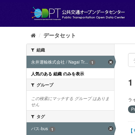
ス
キ
ッ
プ
し
て
データセット
内
容
組織
へ
永井運輸株式会社 / Nagai Tr...
1
人気のある 組織 のみを表示
グループ
この検索にマッチする グループ はありま
ラ
せん
Pr
タグ
バス-bus
1
【リ