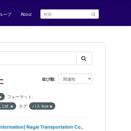
ループ
About
た
並び順
フォーマット:
 Ltd.
タグ:
バス-bus
on] Nagai Transportation Co.,