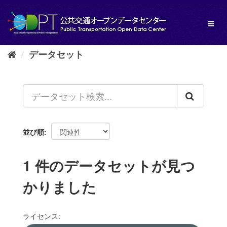
ス
キ
Toggl
ッ
naviga
プ
し
データセット
て
内
容
へ
並び順
1 件のデータセットが見つ
かりました
ライセンス: