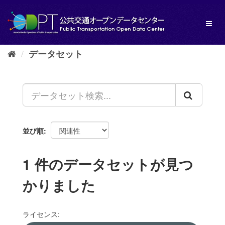
ス
キ
Toggl
ッ
naviga
プ
し
データセット
て
内
容
へ
並び順
1 件のデータセットが見つ
かりました
ライセンス: