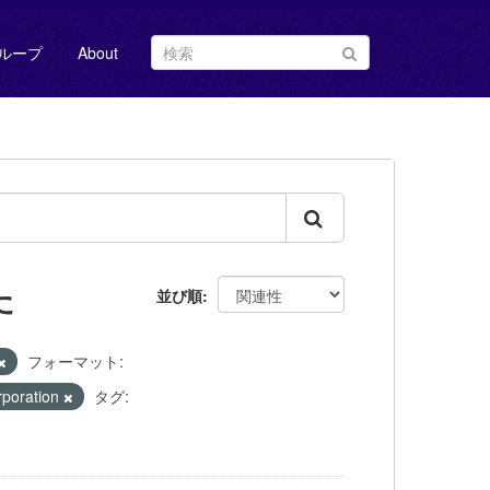
ループ
About
た
並び順
フォーマット:
oration
タグ: