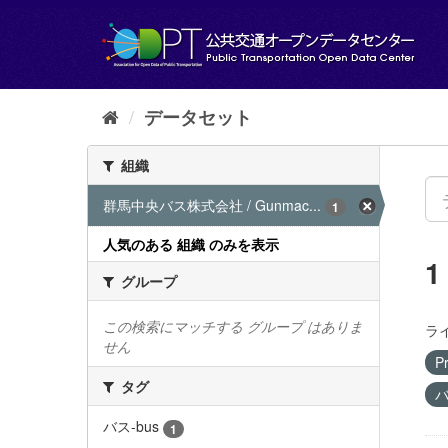
ス
キ
ッ
プ
し
て
データセット
内
容
組織
へ
群馬中央バス株式会社 / Gunmac...
1
人気のある 組織 のみを表示
グループ
この検索にマッチする グループ はありま
ラ
せん
Pr
タグ
バ
バス-bus
1