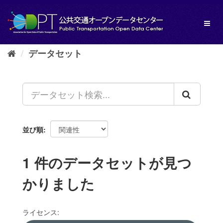
ス
キ
Toggl
ッ
naviga
プ
し
データセット
て
内
容
へ
並び順
1 件のデータセットが見つ
かりました
ライセンス: