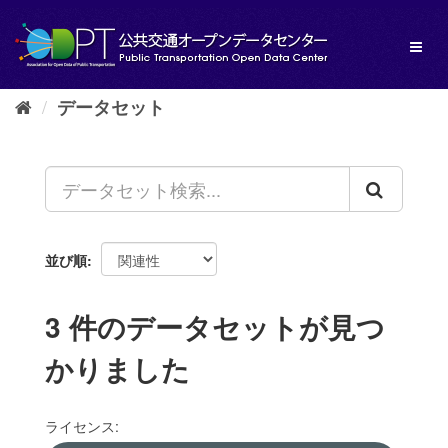
ス
キ
Toggl
ッ
naviga
プ
し
データセット
て
内
容
へ
並び順
3 件のデータセットが見つ
かりました
ライセンス: