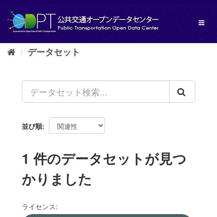
ス
キ
Toggl
ッ
naviga
プ
し
データセット
て
内
容
へ
並び順
1 件のデータセットが見つ
かりました
ライセンス: