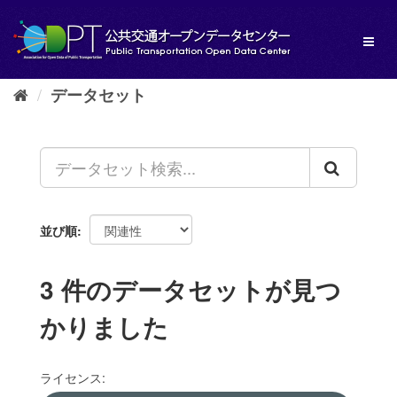
ス
キ
Toggl
ッ
naviga
プ
し
データセット
て
内
容
へ
並び順
3 件のデータセットが見つ
かりました
ライセンス: