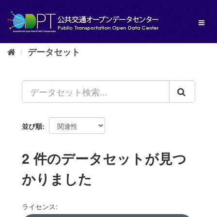
ス
キ
Toggl
ッ
naviga
プ
し
データセット
て
内
容
へ
並び順
2 件のデータセットが見つ
かりました
ライセンス: