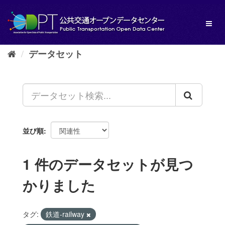
ス
キ
Toggl
ッ
naviga
プ
し
データセット
て
内
容
へ
並び順
1 件のデータセットが見つ
かりました
タグ:
鉄道-railway