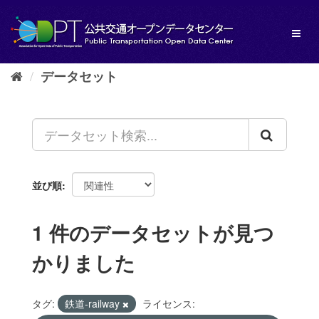
ス
キ
Toggl
ッ
naviga
プ
し
データセット
て
内
容
へ
並び順
1 件のデータセットが見つ
かりました
タグ:
鉄道-railway
ライセンス: