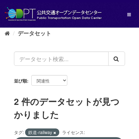
ス
キ
Toggl
ッ
naviga
プ
し
データセット
て
内
容
へ
並び順
2 件のデータセットが見つ
かりました
タグ:
鉄道-railway
ライセンス: