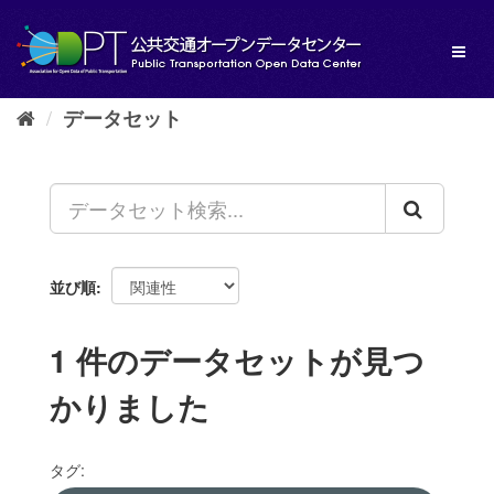
ス
キ
Toggl
ッ
naviga
プ
し
データセット
て
内
容
へ
並び順
1 件のデータセットが見つ
かりました
タグ: