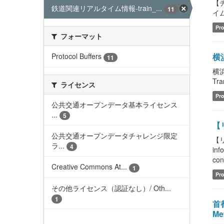
【チ
鉄道関連リアルタイム情報-train_...
11
イム情
Pro
フォーマット
横浜
Protocol Buffers
11
横浜
Tra
ライセンス
Pro
公共交通オープンデータ基本ライセンス
...
5
【リ
公共交通オープンデータチャレンジ限定
【リ
ラ...
4
in
cont
Creative Commons At...
1
Pro
その他ライセンス（認証なし）/ Oth...
1
首都
Met