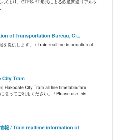
ステイションズより、GTFS-RT形式による鉄道関連リアルタ
.
 Transportation Bureau, Ci...
 Train realtime information of
City Tram
 City Tram all line timetable/fare
てご利用ください。 / Please use this
realtime information of