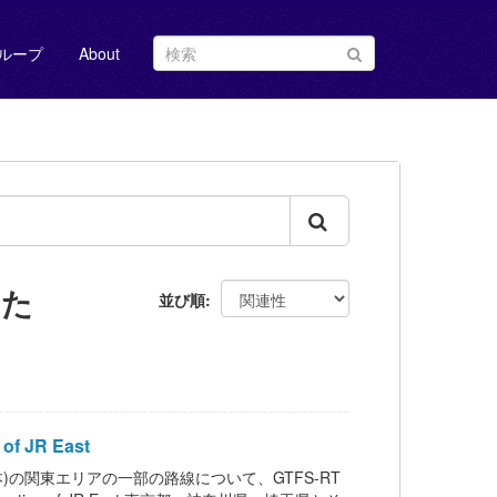
ループ
About
した
並び順
f JR East
JR東日本)の関東エリアの一部の路線について、GTFS-RT