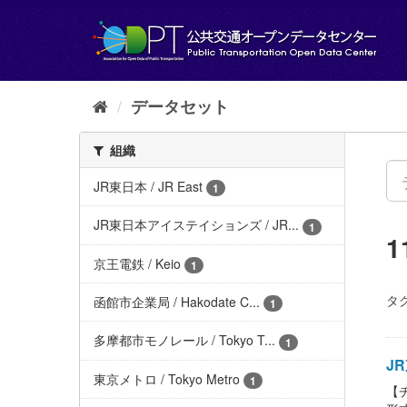
ス
キ
ッ
プ
し
て
データセット
内
容
組織
へ
JR東日本 / JR East
1
JR東日本アイステイションズ / JR...
1
京王電鉄 / Keio
1
タグ
函館市企業局 / Hakodate C...
1
多摩都市モノレール / Tokyo T...
1
JR
東京メトロ / Tokyo Metro
1
【チ