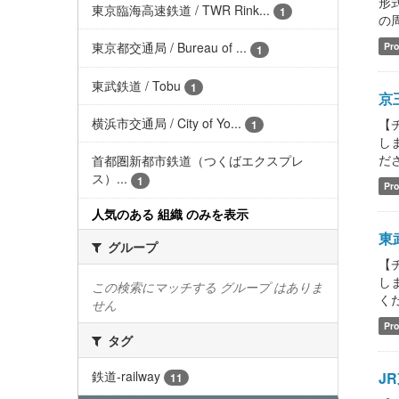
形式
東京臨海高速鉄道 / TWR Rink...
1
の
東京都交通局 / Bureau of ...
Pro
1
東武鉄道 / Tobu
1
京王
横浜市交通局 / City of Yo...
【チ
1
しま
ださい
首都圏新都市鉄道（つくばエクスプレ
ス）...
1
Pro
人気のある 組織 のみを表示
東武
グループ
【チ
しま
この検索にマッチする グループ はありま
くださ
せん
Pro
タグ
鉄道-railway
JR
11