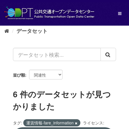
ス
キ
Toggl
ッ
naviga
プ
し
データセット
て
内
容
へ
並び順
6 件のデータセットが見つ
かりました
タグ:
運賃情報-fare_information
ライセンス: