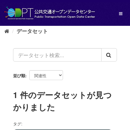
ス
キ
Toggl
ッ
naviga
プ
し
データセット
て
内
容
へ
並び順
1 件のデータセットが見つ
かりました
タグ: