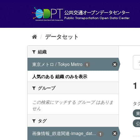
ス
キ
ッ
プ
し
て
データセット
内
容
組織
へ
東京メトロ / Tokyo Metro
1
人気のある 組織 のみを表示
グループ
この検索にマッチする グループ はありま
タグ
せん
東
タグ
公
画像情報_鉄道関連-image_dat...
1