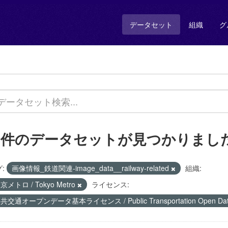
データセット
組織
グ
1 件のデータセットが見つかりまし
:
画像情報_鉄道関連-image_data__railway-related
組織:
京メトロ / Tokyo Metro
ライセンス:
共交通オープンデータ基本ライセンス / Public Transportation Open Data 