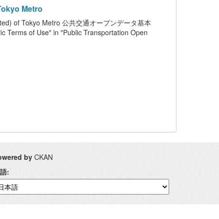
okyo Metro
ted) of Tokyo Metro 公共交通オープンデータ基本
Use" in "Public Transportation Open
owered by
CKAN
語