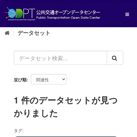
ス
キ
Toggl
ッ
naviga
プ
し
データセット
て
内
容
へ
並び順
1 件のデータセットが見つ
かりました
タグ: