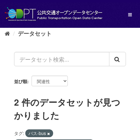
ス
キ
Toggl
ッ
naviga
プ
し
データセット
て
内
容
へ
並び順
2 件のデータセットが見つ
かりました
タグ:
バス-bus