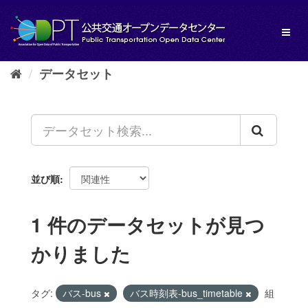
ス
キ
Toggl
ッ
naviga
プ
し
データセット
て
内
容
へ
並び順
1 件のデータセットが見つ
かりました
タグ:
バス-bus
バス時刻表-bus_timetable
組