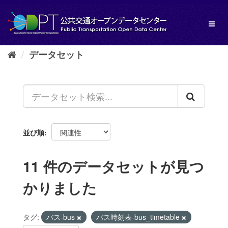
ス
キ
Toggl
ッ
naviga
プ
し
データセット
て
内
容
へ
並び順
11 件のデータセットが見つ
かりました
タグ:
バス-bus
バス時刻表-bus_timetable