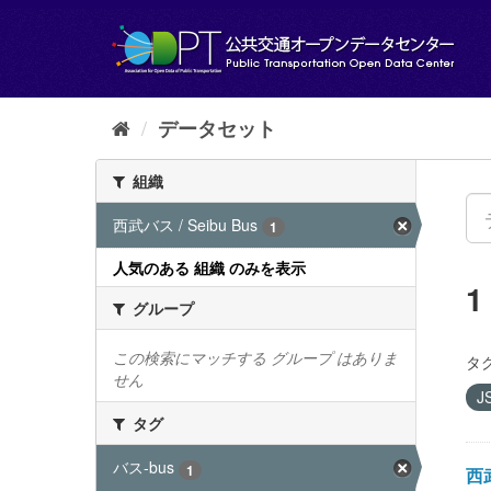
ス
キ
ッ
プ
し
て
データセット
内
容
組織
へ
西武バス / Seibu Bus
1
人気のある 組織 のみを表示
グループ
この検索にマッチする グループ はありま
タグ
せん
J
タグ
バス-bus
1
西武