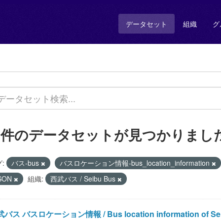
データセット
組織
グ
1 件のデータセットが見つかりまし
:
バス-bus
バスロケーション情報-bus_location_information
SON
組織:
西武バス / Seibu Bus
バス バスロケーション情報 / Bus location information of Se