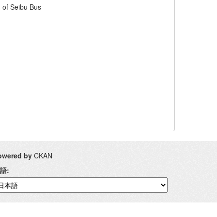
 Seibu Bus
owered by
CKAN
語