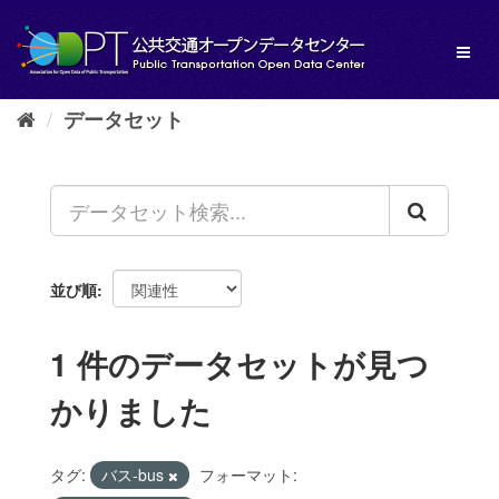
ス
キ
Toggl
ッ
naviga
プ
し
データセット
て
内
容
へ
並び順
1 件のデータセットが見つ
かりました
タグ:
バス-bus
フォーマット: