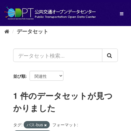
ス
キ
Toggl
ッ
naviga
プ
し
データセット
て
内
容
へ
並び順
1 件のデータセットが見つ
かりました
タグ:
バス-bus
フォーマット: