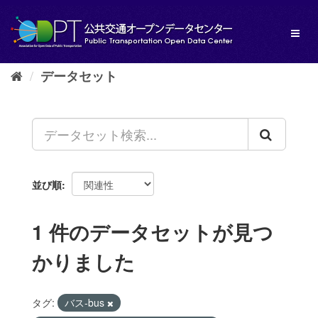
ス
キ
Toggl
ッ
naviga
プ
し
データセット
て
内
容
へ
並び順
1 件のデータセットが見つ
かりました
タグ:
バス-bus