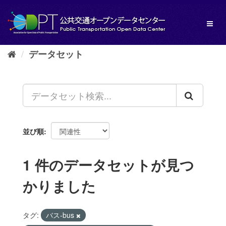
ス
キ
Toggl
ッ
naviga
プ
し
データセット
て
内
容
へ
並び順
1 件のデータセットが見つ
かりました
タグ:
バス-bus