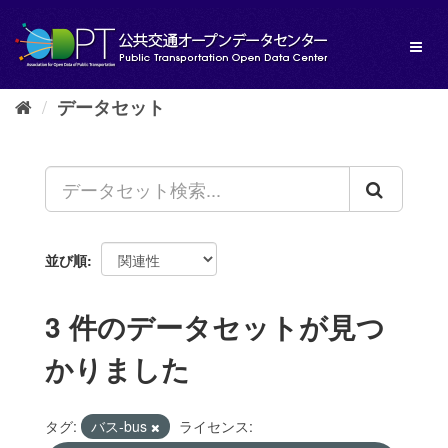
ス
キ
Toggl
ッ
naviga
プ
し
データセット
て
内
容
へ
並び順
3 件のデータセットが見つ
かりました
タグ:
バス-bus
ライセンス: