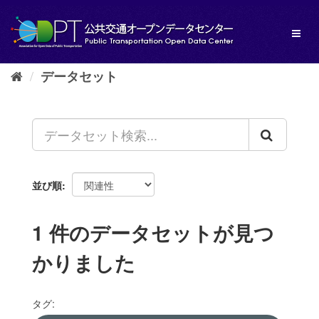
ス
キ
Toggl
ッ
naviga
プ
し
データセット
て
内
容
へ
並び順
1 件のデータセットが見つ
かりました
タグ: