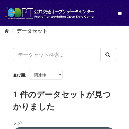
ス
キ
Toggl
ッ
naviga
プ
し
データセット
て
内
容
へ
並び順
1 件のデータセットが見つ
かりました
タグ: