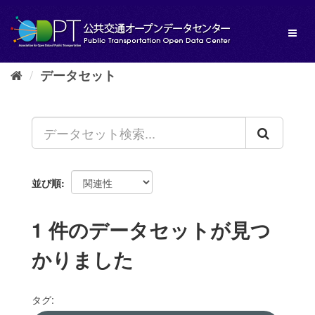
ス
キ
Toggl
ッ
naviga
プ
し
データセット
て
内
容
へ
並び順
1 件のデータセットが見つ
かりました
タグ: