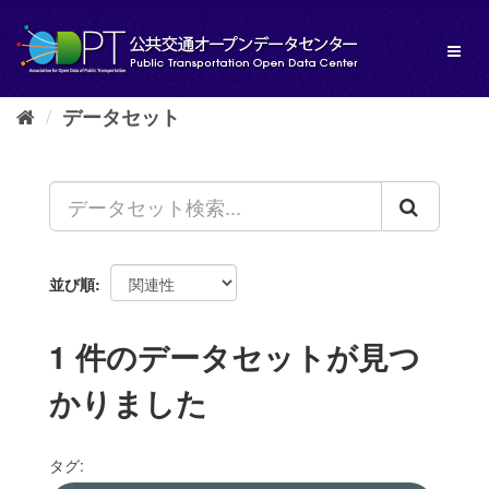
ス
キ
Toggl
ッ
naviga
プ
し
データセット
て
内
容
へ
並び順
1 件のデータセットが見つ
かりました
タグ: