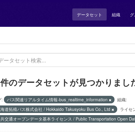
データセット
組織
グ
1 件のデータセットが見つかりまし
:
バス関連リアルタイム情報-bus_realtime_information
組織:
海道拓殖バス株式会社 / Hokkaido Takusyoku Bus Co., Ltd
ライセン
共交通オープンデータ基本ライセンス / Public Transportation Open Data 