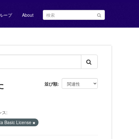
ループ
About
た
並び順
ス:
Basic License