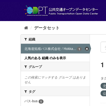
ス
キ
ッ
プ
し
て
データセット
内
容
組織
へ
北海道拓殖バス株式会社 / Hokka...
1
人気のある 組織 のみを表示
グループ
この検索にマッチする グループ はありま
タグ
せん
北
タグ
公
バス-bus
1