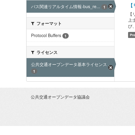
【リ
バス関連リアルタイム情報-bus_re...
1
【
上
フォーマット
び、
Protocol Buffers
Pro
1
ライセンス
公共交通オープンデータ基本ライセンス ...
1
公共交通オープンデータ協議会