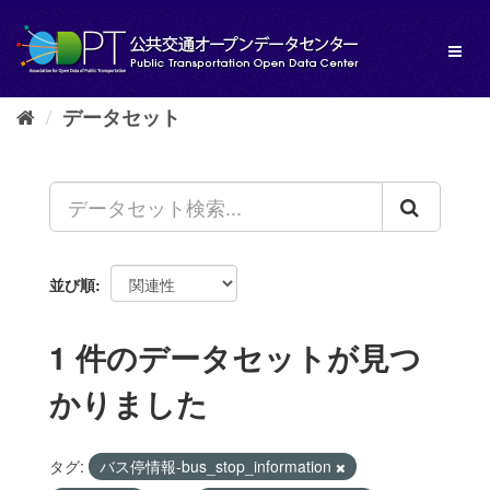
ス
キ
Toggl
ッ
naviga
プ
し
データセット
て
内
容
へ
並び順
1 件のデータセットが見つ
かりました
タグ:
バス停情報-bus_stop_information