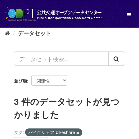
ス
キ
Toggl
ッ
naviga
プ
し
データセット
て
内
容
へ
並び順
3 件のデータセットが見つ
かりました
タグ:
バイクシェア-bikeshare