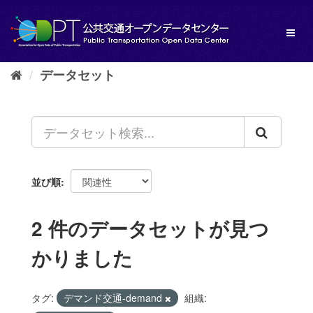
ス
キ
Toggl
ッ
naviga
プ
し
データセット
て
内
容
へ
並び順
2 件のデータセットが見つ
かりました
タグ:
デマンド交通-demand
組織: