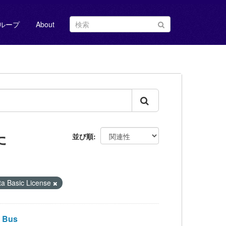
ループ
About
た
並び順
Basic License
 Bus