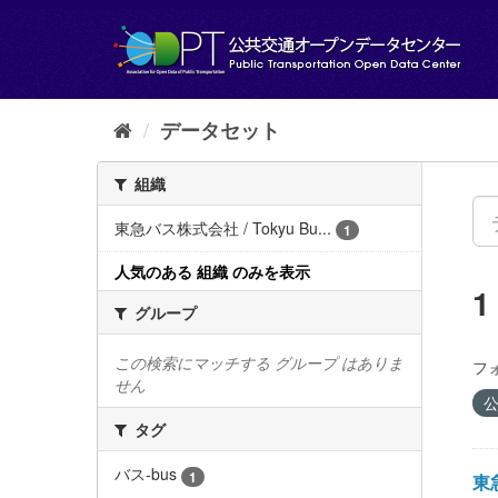
ス
キ
ッ
プ
し
て
データセット
内
容
組織
へ
東急バス株式会社 / Tokyu Bu...
1
人気のある 組織 のみを表示
グループ
この検索にマッチする グループ はありま
フ
せん
公
タグ
バス-bus
1
東急