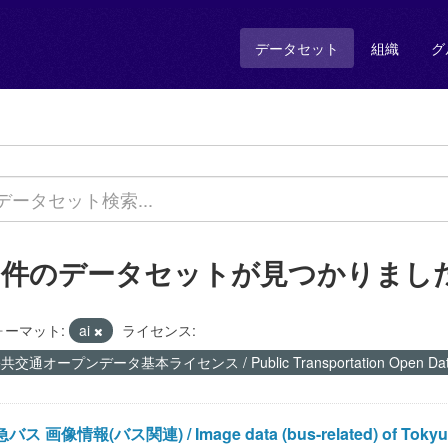
データセット
組織
グ
1 件のデータセットが見つかりまし
ォーマット:
ai
ライセンス:
共交通オープンデータ基本ライセンス / Public Transportation Open Data 
バス 画像情報(バス関連) / Image data (bus-related) of Tokyu