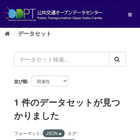
ス
キ
Toggl
ッ
naviga
プ
し
データセット
て
内
容
へ
並び順
1 件のデータセットが見つ
かりました
フォーマット:
JSON
タグ: