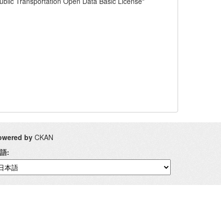
ortation Open Data Basic License"
owered by
CKAN
語