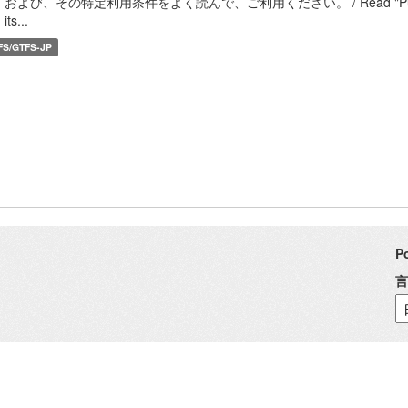
および、その特定利用条件をよく読んで、ご利用ください。 / Read "Public Transp
its...
FS/GTFS-JP
P
言