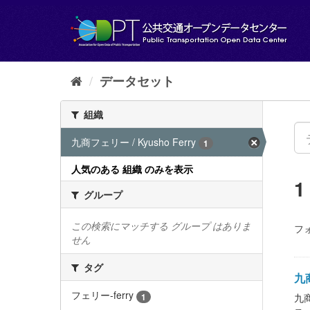
ス
キ
ッ
プ
し
て
データセット
内
容
組織
へ
九商フェリー / Kyusho Ferry
1
人気のある 組織 のみを表示
グループ
この検索にマッチする グループ はありま
フ
せん
タグ
九商
フェリー-ferry
1
九商