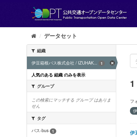
ス
キ
ッ
プ
し
て
データセット
内
容
組織
へ
伊豆箱根バス株式会社 / IZUHAK...
1
人気のある 組織 のみを表示
グループ
この検索にマッチする グループ はありま
フ
せん
伊
タグ
バス-bus
1
伊豆