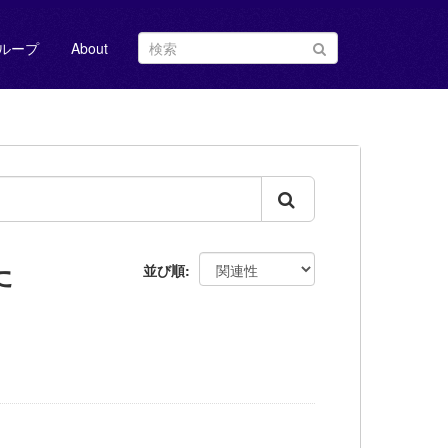
ループ
About
た
並び順