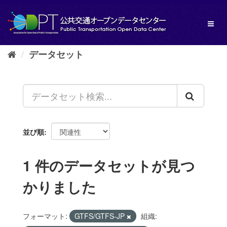
ス
キ
Toggl
ッ
naviga
プ
し
データセット
て
内
容
へ
並び順
1 件のデータセットが見つ
かりました
フォーマット:
GTFS/GTFS-JP
組織: