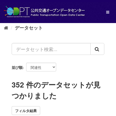
ス
キ
Toggl
ッ
naviga
プ
し
データセット
て
内
容
へ
並び順
352 件のデータセットが見
つかりました
フィルタ結果