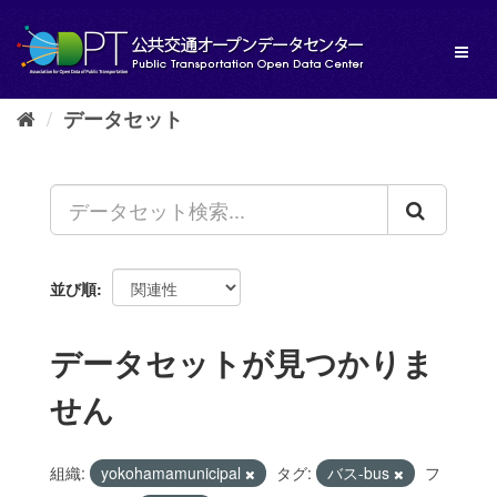
ス
キ
Toggl
ッ
naviga
プ
し
データセット
て
内
容
へ
並び順
データセットが見つかりま
せん
組織:
yokohamamunicipal
タグ:
バス-bus
フ