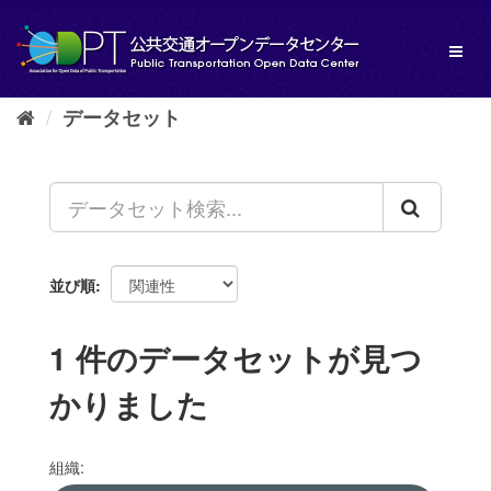
ス
キ
Toggl
ッ
naviga
プ
し
データセット
て
内
容
へ
並び順
1 件のデータセットが見つ
かりました
組織: