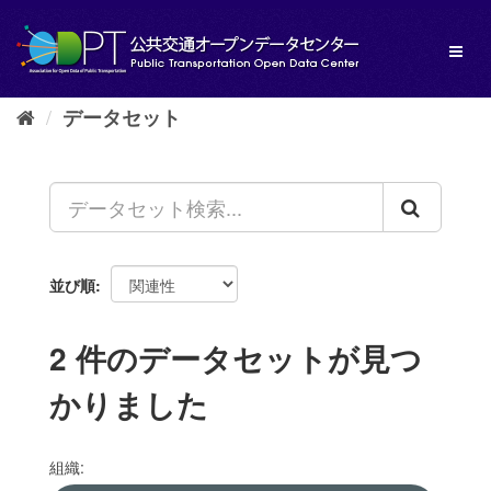
ス
キ
Toggl
ッ
naviga
プ
し
データセット
て
内
容
へ
並び順
2 件のデータセットが見つ
かりました
組織: