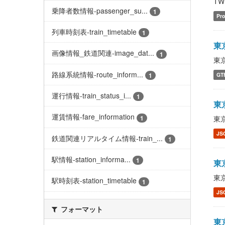
TWR
乗降者数情報-passenger_su...
1
Pro
列車時刻表-train_timetable
1
東京
画像情報_鉄道関連-image_dat...
1
東京
路線系統情報-route_inform...
1
GT
運行情報-train_status_i...
1
東京
運賃情報-fare_information
1
東京
JS
鉄道関連リアルタイム情報-train_...
1
駅情報-station_informa...
1
東京
東京
駅時刻表-station_timetable
1
JS
フォーマット
東京