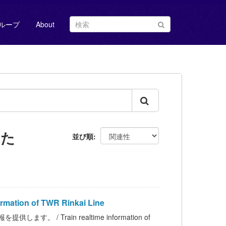
ループ
About
した
並び順
ion of TWR Rinkai Line
 Train realtime information of