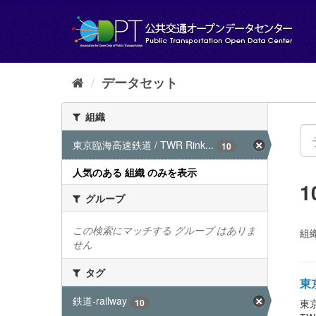
ス
キ
ッ
プ
し
て
データセット
内
容
組織
へ
東京臨海高速鉄道 / TWR Rink...
10
人気のある 組織 のみを表示
グループ
この検索にマッチする グループ はありま
組織
せん
タグ
東京
鉄道-railway
10
東京