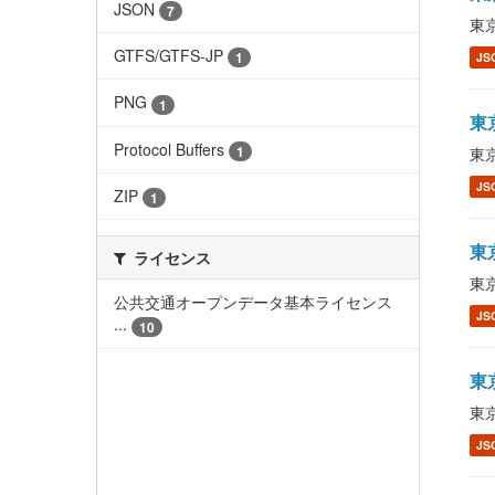
JSON
7
東京
GTFS/GTFS-JP
1
JS
PNG
1
東京
Protocol Buffers
1
東京
JS
ZIP
1
東京
ライセンス
東京
公共交通オープンデータ基本ライセンス
JS
...
10
東京
東京
JS