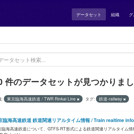
データセット
組織
グ
10 件のデータセットが見つかりま
:
東京臨海高速鉄道 / TWR Rinkai Line
タグ:
鉄道-railway
臨海高速鉄道 鉄道関連リアルタイム情報 / Train realtime informat
臨海高速鉄道について、GTFS-RT形式による鉄道関連リアルタイム情報を提供します。 /