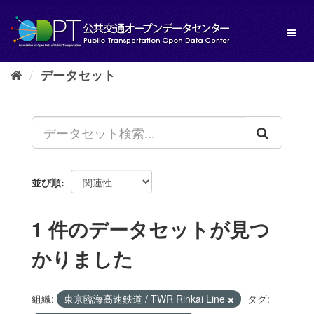
ス
キ
Toggl
ッ
naviga
プ
し
データセット
て
内
容
へ
並び順
1 件のデータセットが見つ
かりました
組織:
東京臨海高速鉄道 / TWR Rinkai Line
タグ: