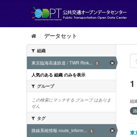
ス
キ
ッ
プ
し
て
データセット
内
容
組織
へ
東京臨海高速鉄道 / TWR Rink...
1
人気のある 組織 のみを表示
グループ
この検索にマッチする グループ はありま
組織
せん
路
タグ
路線系統情報-route_inform...
1
東京