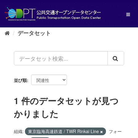
ス
キ
Toggl
ッ
naviga
プ
し
データセット
て
内
容
へ
並び順
1 件のデータセットが見つ
かりました
組織:
東京臨海高速鉄道 / TWR Rinkai Line
フォー